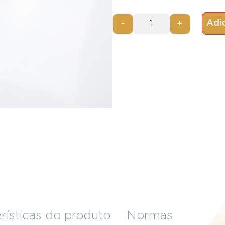
Adic
-
+
rísticas do produto
Normas