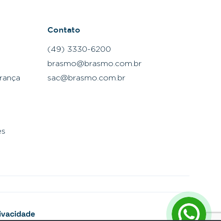
Contato
(49) 3330-6200
brasmo@brasmo.com.br
rança
sac@brasmo.com.br
es
rivacidade