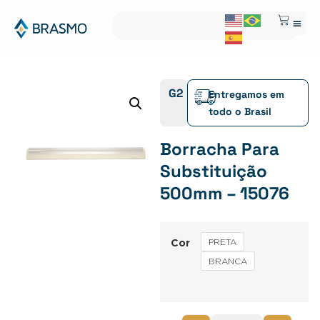
G2
Entregamos em
todo o Brasil
Borracha Para
Substituição
500mm – 15076
PRETA
Cor
BRANCA