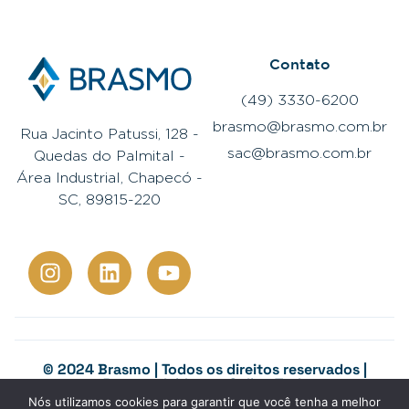
Contato
(49) 3330-6200
brasmo@brasmo.com.br
Rua Jacinto Patussi, 128 -
sac@brasmo.com.br
Quedas do Palmital -
Área Industrial, Chapecó -
SC, 89815-220
© 2024 Brasmo | Todos os direitos reservados |
Desenvolvido por
Colina Tech
Canal de denúncias
Nós utilizamos cookies para garantir que você tenha a melhor