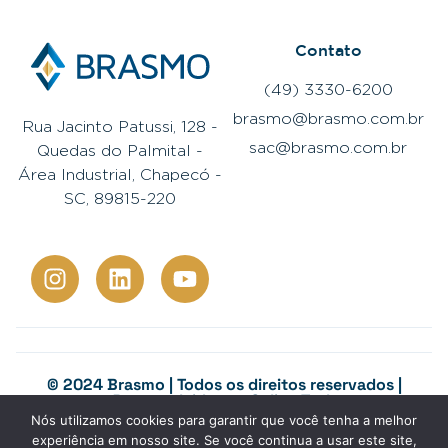
Contato
(49) 3330-6200
brasmo@brasmo.com.br
Rua Jacinto Patussi, 128 -
sac@brasmo.com.br
Quedas do Palmital -
Área Industrial, Chapecó -
SC, 89815-220
© 2024 Brasmo | Todos os direitos reservados |
Desenvolvido por
Colina Tech
Canal de denúncias
Nós utilizamos cookies para garantir que você tenha a melhor
experiência em nosso site. Se você continua a usar este site,
Política de privacidade