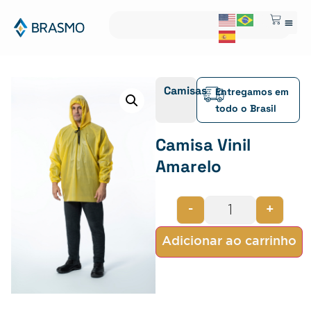
Camisas
Entregamos em
todo o Brasil
Camisa Vinil
Amarelo
-
+
Adicionar ao carrinho