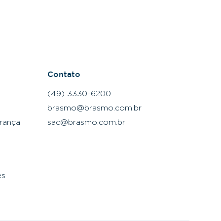
Contato
(49) 3330-6200
brasmo@brasmo.com.br
rança
sac@brasmo.com.br
es