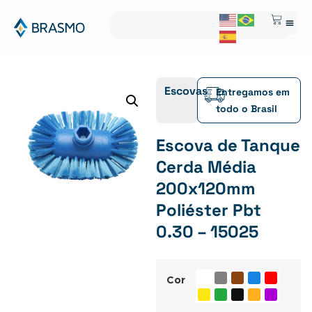
Escovas
Entregamos em
todo o Brasil
Escova de Tanque
Cerda Média
200x120mm
Poliéster Pbt
0.30 – 15025
Cor