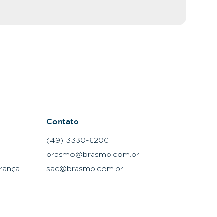
Ler m
Contato
(49) 3330-6200
brasmo@brasmo.com.br
rança
sac@brasmo.com.br