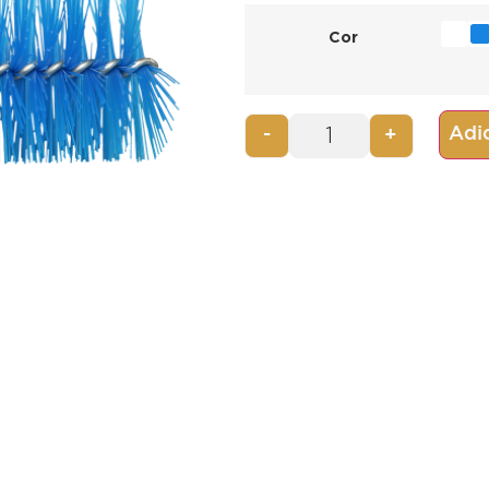
Cor
Adic
-
+