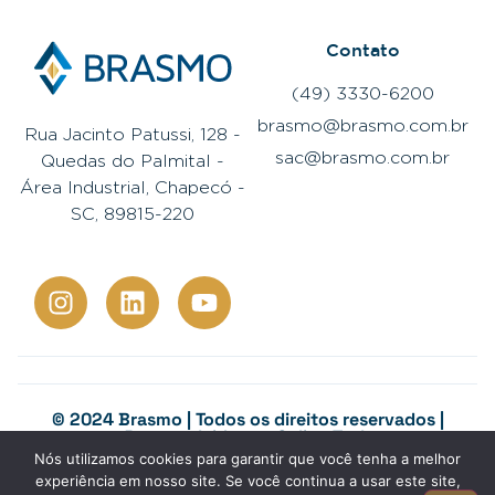
Contato
(49) 3330-6200
brasmo@brasmo.com.br
Rua Jacinto Patussi, 128 -
sac@brasmo.com.br
Quedas do Palmital -
Área Industrial, Chapecó -
SC, 89815-220
© 2024 Brasmo | Todos os direitos reservados |
Desenvolvido por
Colina Tech
Canal de denúncias
Nós utilizamos cookies para garantir que você tenha a melhor
experiência em nosso site. Se você continua a usar este site,
Política de privacidade