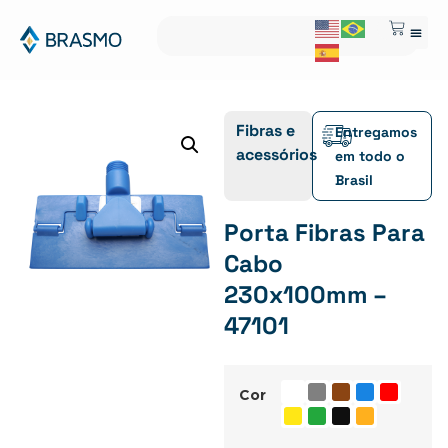
Fibras e
Entregamos
acessórios
em todo o
Brasil
Porta Fibras Para
Cabo
230x100mm –
47101
Cor