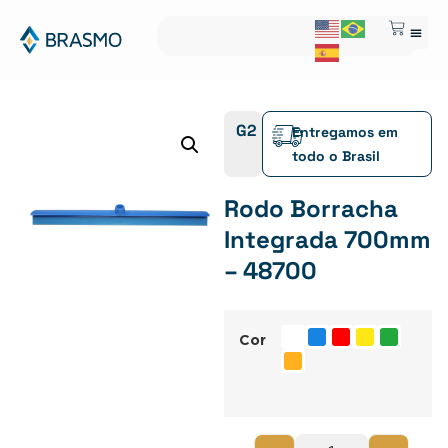
G2
Entregamos em
todo o Brasil
Rodo Borracha
Integrada 700mm
– 48700
Cor