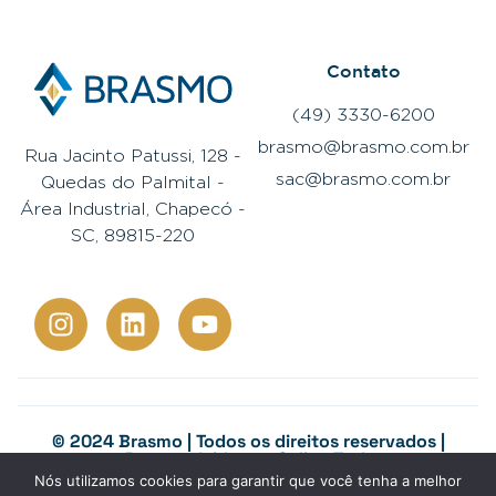
Contato
(49) 3330-6200
brasmo@brasmo.com.br
Rua Jacinto Patussi, 128 -
sac@brasmo.com.br
Quedas do Palmital -
Área Industrial, Chapecó -
SC, 89815-220
© 2024 Brasmo | Todos os direitos reservados |
Desenvolvido por
Colina Tech
Canal de denúncias
Nós utilizamos cookies para garantir que você tenha a melhor